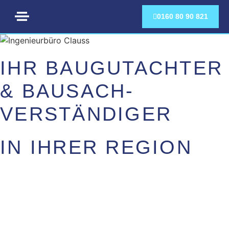
0160 80 90 821
JETZT ANRUFEN:
0160 80 90 821
IHR BAUGUTACHTER
& BAUSACH­
VERSTÄNDIGER
IN IHRER REGION