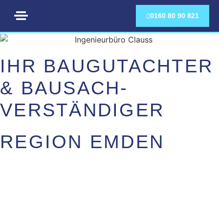
0160 80 90 821
JETZT ANRUFEN:
0160 80 90 821
IHR BAUGUTACHTER
& BAUSACH­
VERSTÄNDIGER
REGION EMDEN